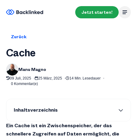
Jetzt starten!
Zurück
Cache
Manu Magno
09 Juli, 2025
25 März, 2025
14 Min. Lesedauer
0 Kommentar(e)
Inhaltsverzeichnis
Definition
Ein Cache ist ein Zwischenspeicher, der das
Was ist das Ziel eines Cache Speichers?
schnellere Zugreifen auf Daten ermöglicht, die
Was sind die Vor- und Nachteile des Cache