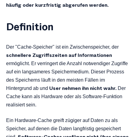
häufig oder kurzfristig abgerufen werden.
Speichers?
Arten von Cache Memory
Definition
Warum sollte man den Cache regelmäßig
leeren?
Welche Methoden gibt es zum Leeren des
Caches?
Der "Cache-Speicher" ist ein Zwischenspeicher, der
Was ist ein Force Refresh?
schnellere
Zugriffszeiten auf Informationen
Fazit
ermöglicht. Er verringert die Anzahl notwendiger Zugriffe
auf ein langsameres Speichermedium. Dieser Prozess
des Speicherns läuft in den meisten Fällen im
User nehmen ihn nicht wahr.
Hintergrund ab und
Der
Cache kann als Hardware oder als Software-Funktion
realisiert sein.
Ein Hardware-Cache greift zügiger auf Daten zu als
Speicher, auf denen die Daten langfristig gespeichert
Software-Caches verfügen nicht über eigene
sind.