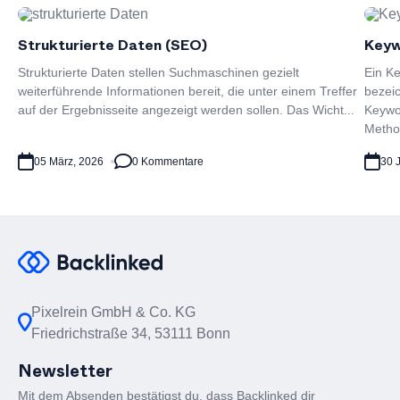
Strukturierte Daten (SEO)
Keyw
Strukturierte Daten stellen Suchmaschinen gezielt
Ein Ke
weiterführende Informationen bereit, die unter einem Treffer
bezei
auf der Ergebnisseite angezeigt werden sollen. Das Wicht...
Keywo
Metho.
05 März, 2026
0 Kommentare
30 J
Pixelrein GmbH & Co. KG
Friedrichstraße 34, 53111 Bonn
Newsletter
Mit dem Absenden bestätigst du, dass Backlinked dir