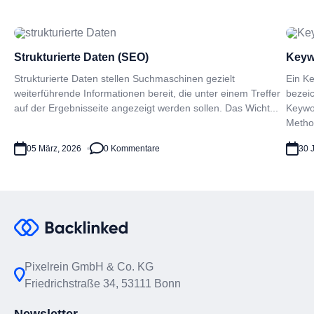
Strukturierte Daten (SEO)
Keyw
Strukturierte Daten stellen Suchmaschinen gezielt
Ein Ke
weiterführende Informationen bereit, die unter einem Treffer
bezei
auf der Ergebnisseite angezeigt werden sollen. Das Wicht...
Keywo
Metho.
05 März, 2026
0 Kommentare
30 J
Pixelrein GmbH & Co. KG
Friedrichstraße 34, 53111 Bonn
Newsletter