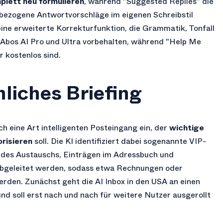
plett neu formulieren
, während "Suggested Replies" die
tbezogene Antwortvorschläge im eigenen Schreibstil
ine erweiterte Korrekturfunktion, die Grammatik, Tonfall
KI-Abos AI Pro und Ultra vorbehalten, während "Help Me
r kostenlos sind.
nliches Briefing
ch eine Art intelligenten Posteingang ein, der
wichtige
risieren
soll. Die KI identifiziert dabei sogenannte VIP-
 des Austauschs, Einträgen im Adressbuch und
abgeleitet werden, sodass etwa Rechnungen oder
den. Zunächst geht die AI Inbox in den USA an einen
d soll erst nach und nach für weitere Nutzer ausgerollt