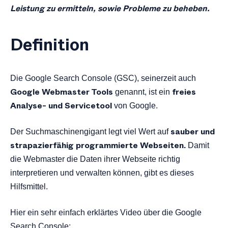
Leistung zu ermitteln, sowie Probleme zu beheben.
Funktionen
Statistik Tools
Definition
Benachrichtigungen von Google
Relevanz für SEO
Fazit
Die Google Search Console (GSC), seinerzeit auch
Google Webmaster Tools
freies
genannt, ist ein
Analyse- und Servicetool
von Google.
sauber und
Der Suchmaschinengigant legt viel Wert auf
strapazierfähig programmierte Webseiten.
Damit
die Webmaster die Daten ihrer Webseite richtig
interpretieren und verwalten können, gibt es dieses
Hilfsmittel.
Hier ein sehr einfach erklärtes Video über die Google
Search Console: