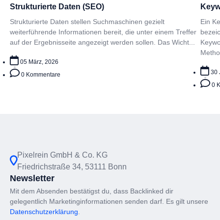
Strukturierte Daten (SEO)
Keyw
Strukturierte Daten stellen Suchmaschinen gezielt
Ein Ke
weiterführende Informationen bereit, die unter einem Treffer
bezei
auf der Ergebnisseite angezeigt werden sollen. Das Wicht...
Keywo
Metho.
05 März, 2026
30 
0 Kommentare
0 
Pixelrein GmbH & Co. KG
Friedrichstraße 34, 53111 Bonn
Newsletter
Mit dem Absenden bestätigst du, dass Backlinked dir
gelegentlich Marketinginformationen senden darf. Es gilt unsere
Datenschutzerklärung
.