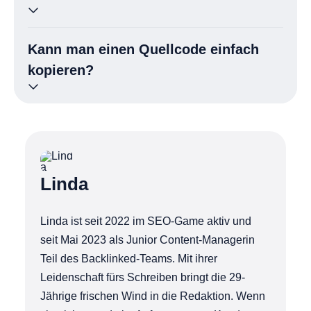
DevTools (F12) bieten zusätzlich die Möglichkeit, den
Code live zu analysieren und zu bearbeiten.
HTML ist eine Auszeichnungssprache für Webseiten,
Kann man einen Quellcode einfach
während Quellcode ein allgemeiner Begriff für jede Art
von Programmcode ist – egal ob in Java, Python oder
kopieren?
HTML.
Ja, technisch ist das möglich, aber urheberrechtlich oft
problematisch. Quellcode gilt als geistiges Eigentum und
unterliegt in vielen Ländern dem Urheberrecht.
Linda
Linda ist seit 2022 im SEO-Game aktiv und
seit Mai 2023 als Junior Content-Managerin
Teil des Backlinked-Teams. Mit ihrer
Leidenschaft fürs Schreiben bringt die 29-
Jährige frischen Wind in die Redaktion. Wenn