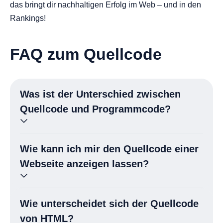
das bringt dir nachhaltigen Erfolg im Web – und in den
Rankings!
FAQ zum Quellcode
Was ist der Unterschied zwischen
Quellcode und Programmcode?
Quellcode ist der in einer Programmiersprache
Wie kann ich mir den Quellcode einer
geschriebene Text, den Entwickler erstellen.
Programmcode bezeichnet häufig die Gesamtheit dieses
Webseite anzeigen lassen?
Codes, der anschließend in Maschinensprache übersetzt
wird. Im Alltag werden beide Begriffe aber oft synonym
In den meisten Browsern geht das per Rechtsklick →
genutzt.s
Wie unterscheidet sich der Quellcode
„Seitenquelltext anzeigen“ oder mit der
Tastenkombination
Strg + U
. Entwickler-Tools wie Chrome
von HTML?